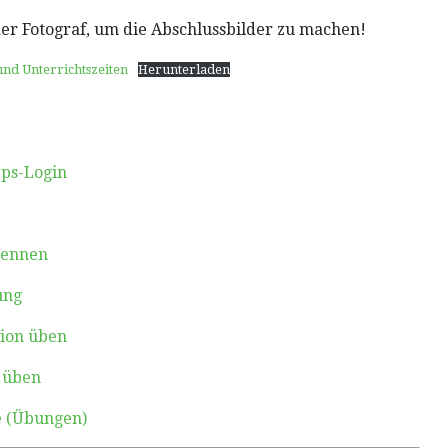
er Fotograf, um die Abschlussbilder zu machen!
nd Unterrichtszeiten
Herunterladen
ps-Login
kennen
ung
tion üben
n üben
e (Übungen)