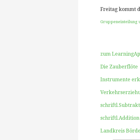
Freitag kommt d
Gruppeneinteilung u
zum LearningAp
Die Zauberflöte
Instrumente er
Verkehrserzieh
schriftl.Subtrak
schriftl.Additio
Landkreis Börd