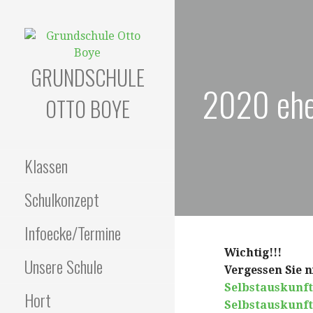
Zum
Inhalt
springen
GRUNDSCHULE
2020 eh
OTTO BOYE
Klassen
Schulkonzept
Infoecke/Termine
Wichtig!!!
Unsere Schule
Vergessen Sie n
Selbstauskunf
Hort
Selbstauskunf