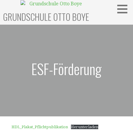
Zum
Inhalt
GRUNDSCHULE OTTO BOYE
springen
ESF-Förderung
HDL_Plakat_Pflichtpublikation
Herunterladen