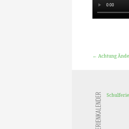
Beitragsna
← Achtung Ände
FERIENKALENDER
Schulferi