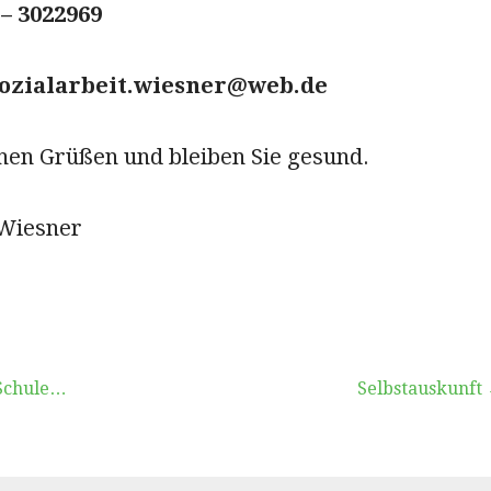
– 3022969
sozialarbeit.wiesner@web.de
chen Grüßen und bleiben Sie gesund.
 Wiesner
vigation
 Schule…
Selbstauskunft