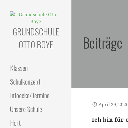
Zum
Inhalt
springen
GRUNDSCHULE
Beiträge
OTTO BOYE
Klassen
Schulkonzept
Infoecke/Termine
April 29, 202
Unsere Schule
Ich bin für
Hort