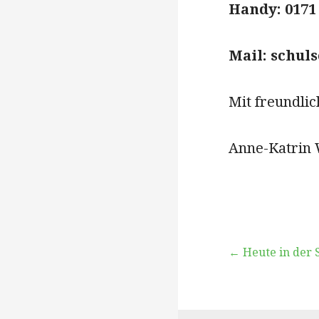
Handy: 0171 
Mail: schul
Mit freundli
Anne-Katrin
Beitragsna
← Heute in der