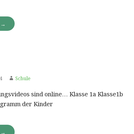
N →
4
Schule
ungsvideos sind online… Klasse 1a Klasse1b
ogramm der Kinder
N →