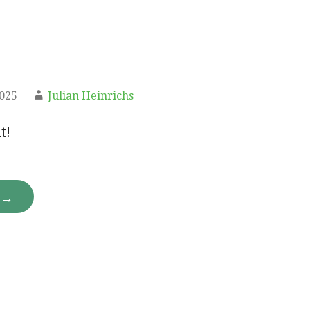
2025
Julian Heinrichs
t!
N →