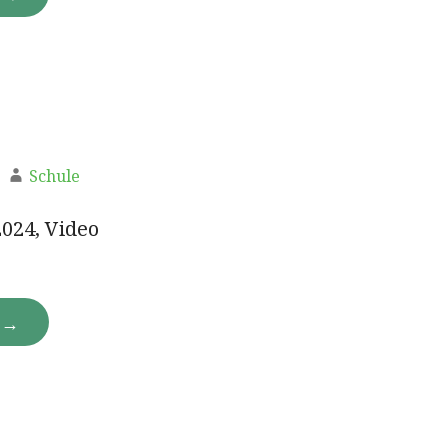
Schule
2024, Video
N →