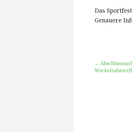
Das Sportfest
Genauere Info
Beitragsna
← Abschlussnac
Wackelzahntref